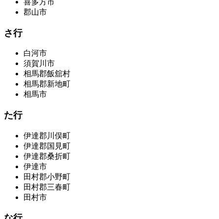
喜多方市
郡山市
さ行
白河市
須賀川市
相馬郡飯舘村
相馬郡新地町
相馬市
た行
伊達郡川俣町
伊達郡国見町
伊達郡桑折町
伊達市
田村郡小野町
田村郡三春町
田村市
な行