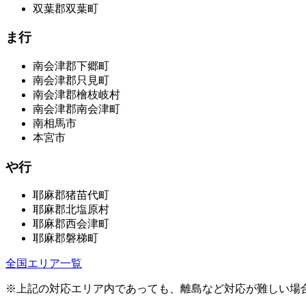
双葉郡双葉町
ま行
南会津郡下郷町
南会津郡只見町
南会津郡檜枝岐村
南会津郡南会津町
南相馬市
本宮市
や行
耶麻郡猪苗代町
耶麻郡北塩原村
耶麻郡西会津町
耶麻郡磐梯町
全国エリア一覧
※上記の対応エリア内であっても、離島など対応が難しい場